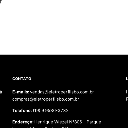
T
CONTATO
L
à
E-mails:
vendas@eletroperfilsbo.com.br
compras@eletroperfilsbo.com.br
Telefone:
(19) 9 9536-3732
Endereço:
Henrique Wiezel N°806 – Parque